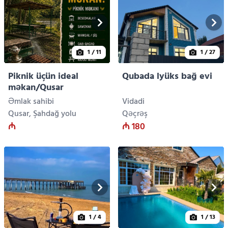
1
/ 11
1
/ 27
Piknik üçün ideal
Qubada lyüks bağ evi
məkan/Qusar
Əmlak sahibi
Vidadi
Qusar, Şahdağ yolu
Qəçrəş
₼
₼ 180
1
/ 4
1
/ 13