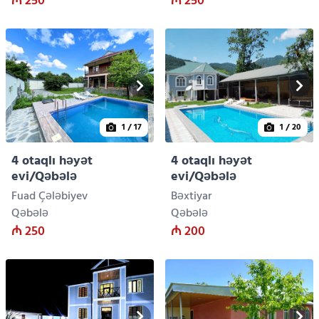
₼ 250
₼ 250
1
/ 17
1
/ 20
4 otaqlı həyət
4 otaqlı həyət
evi/Qəbələ
evi/Qəbələ
Fuad Çələbiyev
Bəxtiyar
Qəbələ
Qəbələ
₼ 250
₼ 200