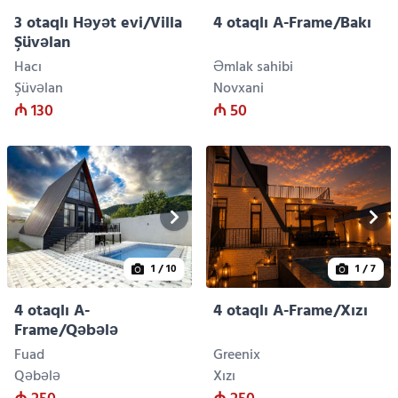
3 otaqlı Həyət evi/Villa
4 otaqlı A-Frame/Bakı
Şüvəlan
Hacı
Əmlak sahibi
Şüvəlan
Novxani
₼ 130
₼ 50
1
/ 10
1
/ 7
4 otaqlı A-
4 otaqlı A-Frame/Xızı
Frame/Qəbələ
Fuad
Greenix
Qəbələ
Xızı