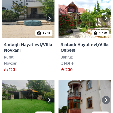
1
/ 18
1
/ 29
4 otaqlı Həyət evi/Villa
4 otaqlı Həyət evi/Villa
Novxanı
Qəbələ
Rüfət
Bəhruz
Novxanı
Qəbələ
₼ 120
₼ 200