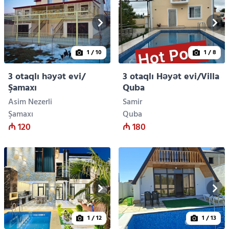
1
/ 10
1
/ 8
3 otaqlı həyət evi/
3 otaqlı Həyət evi/Villa
Şamaxı
Quba
Asim Nezerli
Samir
Şamaxı
Quba
₼ 120
₼ 180
1
/ 12
1
/ 13