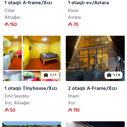
1 otaqlı A-frame/Xızı
1 otaqlı ev/Astara
Cəlal
Elxan
Altıağac
Astara
₼ 150
₼ 70
1
/ 1
1
/ 6
1 otaqlı Tinyhouse/Xızı
2 otaqlı A-Frame/Xızı
Emil Seyidov
İlham
Xızı, Altıağac
Xızı
₼ 50
₼ 110