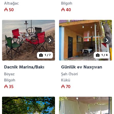
Altıağac
Bilgəh
₼ 50
₼ 40
1
/ 7
1
/ 4
Dacnik Marina/Bakı
Günlük ev Naxçıvan
Bəyaz
Şah Əsəri
Bilgəh
Kükü
₼ 35
₼ 70