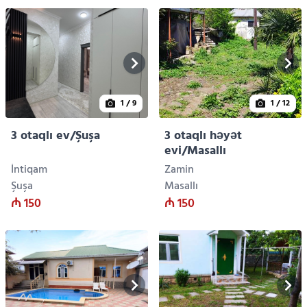
1
/ 9
1
/ 12
3 otaqlı ev/Şuşa
3 otaqlı həyət
evi/Masallı
İntiqam
Zamin
Şuşa
Masallı
₼ 150
₼ 150