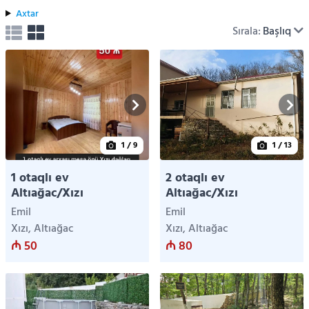
Axtar
Sırala:
Başlıq
1
/ 9
1
/ 13
1 otaqlı ev
2 otaqlı ev
Altıağac/Xızı
Altıağac/Xızı
Emil
Emil
Xızı, Altıağac
Xızı, Altıağac
₼ 50
₼ 80