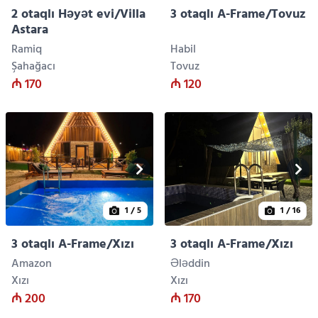
2 otaqlı Həyət evi/Villa
3 otaqlı A-Frame/Tovuz
Astara
Ramiq
Habil
Şahağacı
Tovuz
₼ 170
₼ 120
1
/ 5
1
/ 16
3 otaqlı A-Frame/Xızı
3 otaqlı A-Frame/Xızı
Amazon
Ələddin
Xızı
Xızı
₼ 200
₼ 170