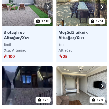
1
/ 19
1
/ 13
3 otaqlı ev
Meşədə piknik
Altıağac/Xızı
Altıağac/Xızı
Emil
Emil
Xızı, Altıağac
Altıağac
₼ 100
₼ 25
1
/ 1
1
/ 4