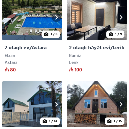
1
/ 6
1
/ 9
2 otaqlı ev/Astara
2 otaqlı həyət evi/Lerik
Elxan
Ramiz
Astara
Lerik
₼ 80
₼ 100
1
/ 14
1
/ 15