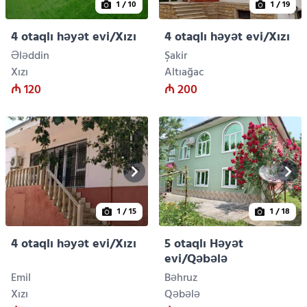
1
/ 10
1
/ 19
4 otaqlı həyət evi/Xızı
4 otaqlı həyət evi/Xızı
Ələddin
Şakir
Xızı
Altıağac
₼ 120
₼ 200
1
/ 15
1
/ 18
4 otaqlı həyət evi/Xızı
5 otaqlı Həyət
evi/Qəbələ
Emil
Bəhruz
Xızı
Qəbələ