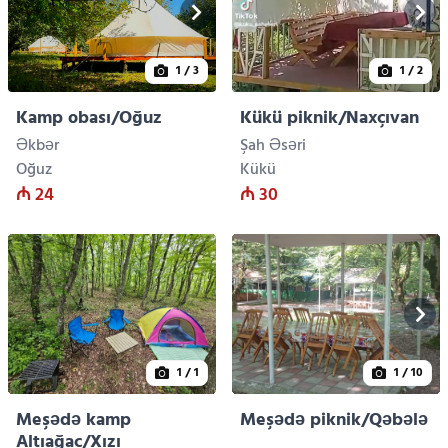
1
/ 3
1
/ 2
Kamp obası/Oğuz
Kükü piknik/Naxçıvan
Əkbər
Şah Əsəri
Oğuz
Kükü
₼ 24
₼ 30
1
/ 1
1
/ 10
Meşədə kamp
Meşədə piknik/Qəbələ
Altıağac/Xızı