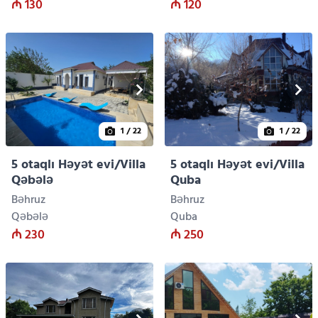
₼ 130
₼ 120
1
/ 22
1
/ 22
5 otaqlı Həyət evi/Villa
5 otaqlı Həyət evi/Villa
Qəbələ
Quba
Bəhruz
Bəhruz
Qəbələ
Quba
₼ 230
₼ 250