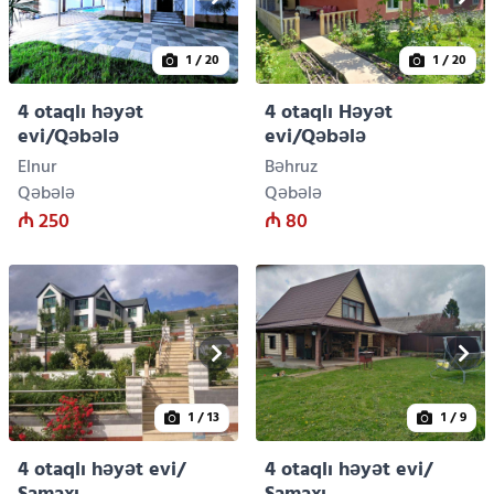
1
/ 20
1
/ 20
4 otaqlı həyət
4 otaqlı Həyət
evi/Qəbələ
evi/Qəbələ
Elnur
Bəhruz
Qəbələ
Qəbələ
₼ 250
₼ 80
1
/ 13
1
/ 9
4 otaqlı həyət evi/
4 otaqlı həyət evi/