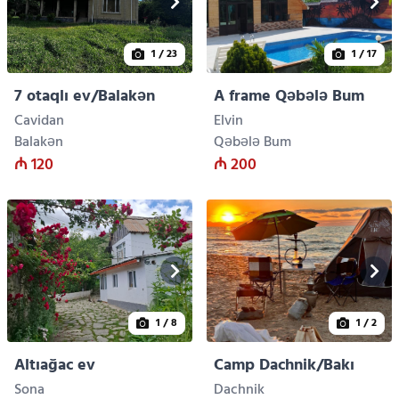
1
/ 23
1
/ 17
7 otaqlı ev/Balakən
A frame Qəbələ Bum
Cavidan
Elvin
Balakən
Qəbələ Bum
₼ 120
₼ 200
1
/ 8
1
/ 2
Altıağac ev
Camp Dachnik/Bakı
Sona
Dachnik