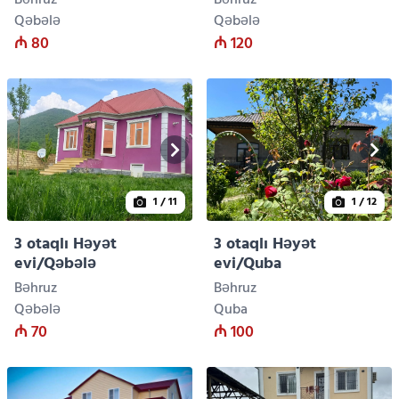
Bəhruz
Bəhruz
Qəbələ
Qəbələ
₼ 80
₼ 120
1
/ 11
1
/ 12
3 otaqlı Həyət
3 otaqlı Həyət
evi/Qəbələ
evi/Quba
Bəhruz
Bəhruz
Qəbələ
Quba
₼ 70
₼ 100