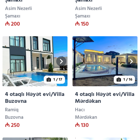
Şamaxı
Şamaxı
Asim Nezerli
Asim Nezerli
Şamaxı
Şamaxı
₼ 200
₼ 150
1
/ 17
1
/ 16
4 otaqlı Həyət evi/Villa
4 otaqlı Həyət evi/Villa
Buzovna
Mərdəkan
Ramiq
Hacı
Buzovna
Mərdəkan
₼ 250
₼ 130