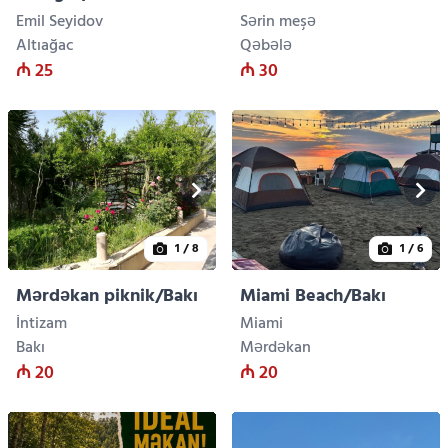
Emil Seyidov
Sərin meşə
Altıağac
Qəbələ
₼ 25
₼ 30
1
/ 8
1
/ 6
Mərdəkan piknik/Bakı
Miami Beach/Bakı
İntizam
Miami
Bakı
Mərdəkan
₼ 20
₼ 20