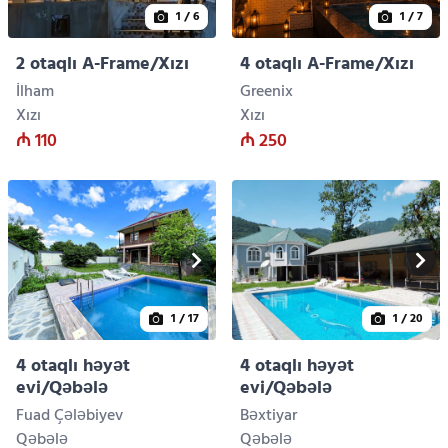
1
/ 6
1
/ 7
2 otaqlı A-Frame/Xızı
4 otaqlı A-Frame/Xızı
İlham
Greenix
Xızı
Xızı
₼ 110
₼ 250
1
/ 17
1
/ 20
4 otaqlı həyət
4 otaqlı həyət
evi/Qəbələ
evi/Qəbələ
Fuad Çələbiyev
Bəxtiyar
Qəbələ
Qəbələ