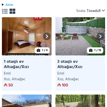
Axtar
Sırala:
Təsadüfi
1
/ 9
1
/ 19
1 otaqlı ev
3 otaqlı ev
Altıağac/Xızı
Altıağac/Xızı
Emil
Emil
Xızı, Altıağac
Xızı, Altıağac
₼ 50
₼ 100