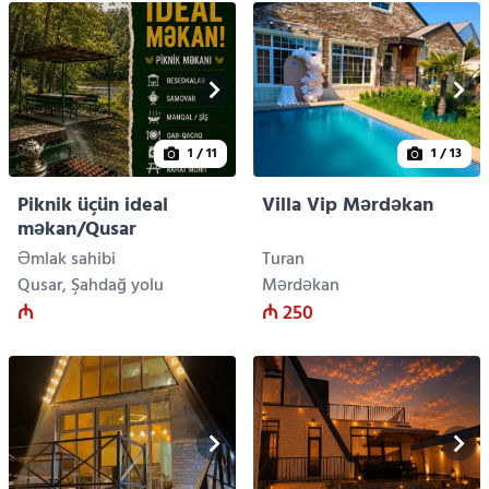
1
/ 11
1
/ 13
Piknik üçün ideal
Villa Vip Mərdəkan
məkan/Qusar
Əmlak sahibi
Turan
Qusar, Şahdağ yolu
Mərdəkan
₼
₼ 250