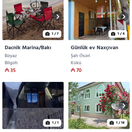
1
/ 7
1
/ 4
Dacnik Marina/Bakı
Günlük ev Naxçıvan
Bəyaz
Şah Əsəri
Bilgəh
Kükü
₼ 35
₼ 70
1
/ 1
1
/ 18