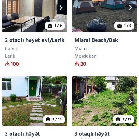
1
/ 9
1
/ 6
2 otaqlı həyət evi/Lerik
Miami Beach/Bakı
Ramiz
Miami
Lerik
Mərdəkan
₼ 100
₼ 20
1
/ 18
1
/ 12
3 otaqlı həyət
3 otaqlı həyət