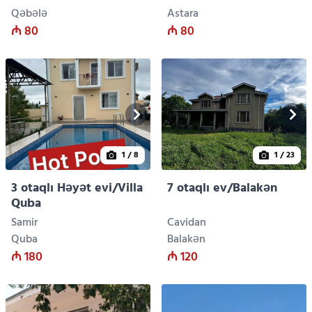
Qəbələ
Astara
₼ 80
₼ 80
1
/ 8
1
/ 23
3 otaqlı Həyət evi/Villa
7 otaqlı ev/Balakən
Quba
Samir
Cavidan
Quba
Balakən
₼ 180
₼ 120