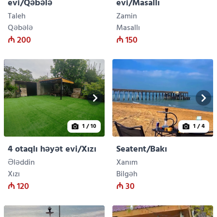
evi/Qəbələ
evi/Masallı
Taleh
Zamin
Qəbələ
Masallı
₼ 200
₼ 150
1
/ 10
1
/ 4
4 otaqlı həyət evi/Xızı
Seatent/Bakı
Ələddin
Xanım
Xızı
Bilgəh
₼ 120
₼ 30