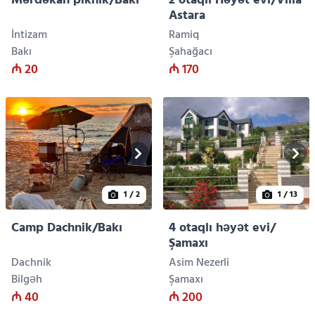
Mərdəkan piknik/Bakı
2 otaqlı Həyət evi/Villa
Astara
İntizam
Ramiq
Bakı
Şahağacı
₼ 20
₼ 170
1
/ 2
1
/ 13
Camp Dachnik/Bakı
4 otaqlı həyət evi/
Şamaxı
Dachnik
Asim Nezerli
Bilgəh
Şamaxı
₼ 40
₼ 200