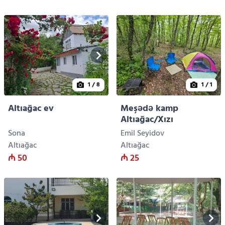
1
/ 8
1
/ 1
Altıağac ev
Meşədə kamp
Altıağac/Xızı
Sona
Emil Seyidov
Altıağac
Altıağac
₼ 50
₼ 25