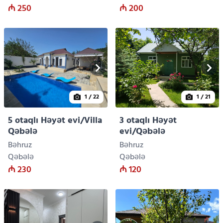
₼ 250
₼ 200
1
/ 22
1
/ 21
5 otaqlı Həyət evi/Villa
3 otaqlı Həyət
Qəbələ
evi/Qəbələ
Bəhruz
Bəhruz
Qəbələ
Qəbələ
₼ 230
₼ 120