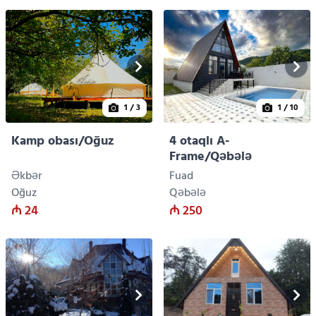
1
/ 3
1
/ 10
Kamp obası/Oğuz
4 otaqlı A-
Frame/Qəbələ
Əkbər
Fuad
Oğuz
Qəbələ
₼ 24
₼ 250