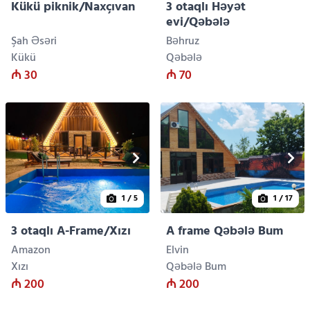
Kükü piknik/Naxçıvan
3 otaqlı Həyət
evi/Qəbələ
Şah Əsəri
Bəhruz
Kükü
Qəbələ
₼ 30
₼ 70
1
/ 5
1
/ 17
3 otaqlı A-Frame/Xızı
A frame Qəbələ Bum
Amazon
Elvin
Xızı
Qəbələ Bum
₼ 200
₼ 200