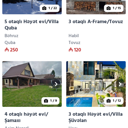
1
/ 22
1
/ 15
5 otaqlı Həyət evi/Villa
3 otaqlı A-Frame/Tovuz
Quba
Bəhruz
Habil
Quba
Tovuz
₼ 250
₼ 120
1
/ 9
1
/ 12
4 otaqlı həyət evi/
3 otaqlı Həyət evi/Villa
Şamaxı
Şüvəlan