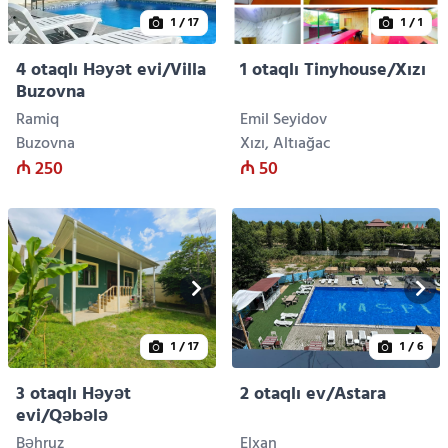
1
/ 17
1
/ 1
4 otaqlı Həyət evi/Villa
1 otaqlı Tinyhouse/Xızı
Buzovna
Ramiq
Emil Seyidov
Buzovna
Xızı, Altıağac
₼ 250
₼ 50
1
/ 17
1
/ 6
3 otaqlı Həyət
2 otaqlı ev/Astara
evi/Qəbələ
Bəhruz
Elxan