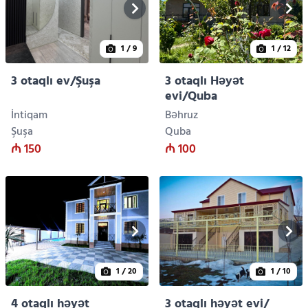
1
/ 9
1
/ 12
3 otaqlı ev/Şuşa
3 otaqlı Həyət
evi/Quba
İntiqam
Bəhruz
Şuşa
Quba
₼ 150
₼ 100
1
/ 20
1
/ 10
4 otaqlı həyət
3 otaqlı həyət evi/