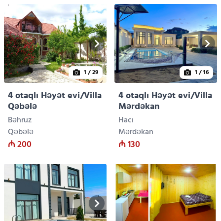
1
/ 29
1
/ 16
4 otaqlı Həyət evi/Villa
4 otaqlı Həyət evi/Villa
Qəbələ
Mərdəkan
Bəhruz
Hacı
Qəbələ
Mərdəkan
₼ 200
₼ 130