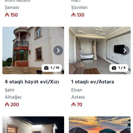
Asim Nezerli
Hacı
Şamaxı
Şüvəlan
₼ 150
₼ 130
1
/ 19
1
/ 4
4 otaqlı həyət evi/Xızı
1 otaqlı ev/Astara
Şakir
Elxan
Altıağac
Astara
₼ 200
₼ 70