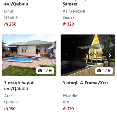
evi/Qəbələ
Şamaxı
Elnur
Asim Nezerli
Qəbələ
Şamaxı
₼ 250
₼ 120
1
/ 20
1
/ 16
3 otaqlı həyət
3 otaqlı A-Frame/Xızı
evi/Qəbələ
Araz
Ələddin
Qəbələ
Xızı
₼ 150
₼ 170