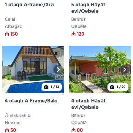
1 otaqlı A-frame/Xızı
5 otaqlı Həyət
evi/Qəbələ
Cəlal
Bəhruz
Altıağac
Qəbələ
₼ 150
₼ 120
1
/ 13
1
/ 20
4 otaqlı A-Frame/Bakı
4 otaqlı Həyət
evi/Qəbələ
Əmlak sahibi
Bəhruz
Novxani
Qəbələ
₼ 50
₼ 80