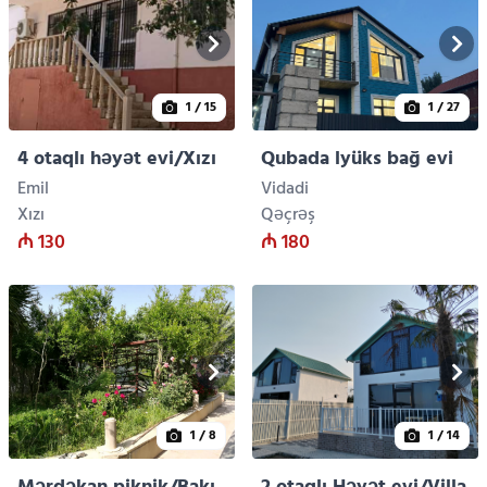
1
/ 15
1
/ 27
4 otaqlı həyət evi/Xızı
Qubada lyüks bağ evi
Emil
Vidadi
Xızı
Qəçrəş
₼ 130
₼ 180
1
/ 8
1
/ 14